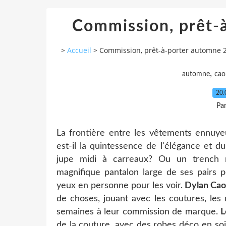
Commission, prêt-
>
Accueil
>
Commission, prêt-à-porter automne 
,
automne
cao
20.
Pa
La frontière entre les vêtements ennuye
est-il la quintessence de l'élégance et d
jupe midi à carreaux? Ou un trench no
magnifique pantalon large de ses pairs p
yeux en personne pour les voir.
Dylan Cao,
de choses, jouant avec les coutures, les 
semaines à leur commission de marque.
L
de la couture, avec des robes déco en soie