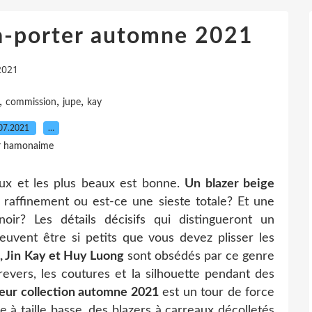
à-porter automne 2021
2021
,
,
,
commission
jupe
kay
07.2021
…
r hamonaime
ux et les plus beaux est bonne.
Un blazer beige
u raffinement ou est-ce une sieste totale? Et une
ir? Les détails décisifs qui distingueront un
euvent être si petits que vous devez plisser les
 Jin Kay et Huy Luong
sont obsédés par ce genre
revers, les coutures et la silhouette pendant des
eur collection automne 2021
est un tour de force
 à taille basse, des blazers à carreaux décolletés