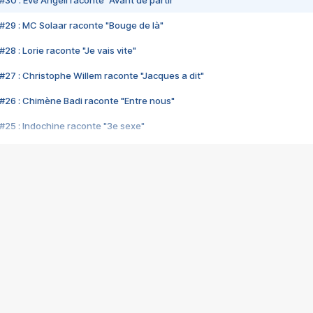
#30 : Eve Angeli raconte "Avant de partir"
#29 : MC Solaar raconte "Bouge de là"
28 : Lorie raconte "Je vais vite"
#27 : Christophe Willem raconte "Jacques a dit"
#26 : Chimène Badi raconte "Entre nous"
#25 : Indochine raconte "3e sexe"
#24 : Zaho raconte "C'est chelou"
#23 : Patrick Bruel raconte "Au café des délices"
#22 : Kyo raconte "Le chemin"
#21 : Nolwenn Leroy raconte "Cassé"
#20 : Patrick Hernandez raconte "Born to be alive"
#19 : Lorie raconte "Près de moi"
#18 : Michael Jones raconte "A nos actes manqués" (avec Jean-Jacque