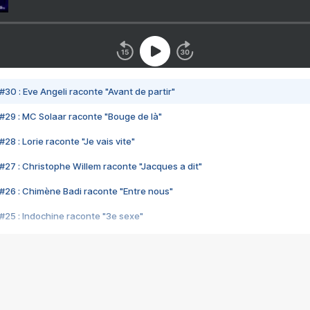
#30 : Eve Angeli raconte "Avant de partir"
#29 : MC Solaar raconte "Bouge de là"
28 : Lorie raconte "Je vais vite"
#27 : Christophe Willem raconte "Jacques a dit"
#26 : Chimène Badi raconte "Entre nous"
#25 : Indochine raconte "3e sexe"
#24 : Zaho raconte "C'est chelou"
#23 : Patrick Bruel raconte "Au café des délices"
#22 : Kyo raconte "Le chemin"